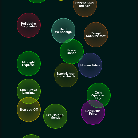
Rezept Apfel
kuchen
Verfinsterung des digitalen
Traums
Politische
Stagnation
Buch
Webdesign
Rezept
Schnitzel
topf
Flower
Dance
Midnight
Express
Human Tetris
Nachrichten
von ruthe.de
Una Furtiva
Lagrima
Coin
Operated
Boy
Brassed Off
Der kleine
Prinz
Les Rois Du
Monde