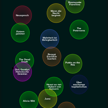
Bounanotte
Fiorellino
Wenn die
Nacht
Neusprech
beginnt
The
Petersens
Katzen
jammer
Wahr
heit ist
Beleg
barkeit
Rezept
Eierlikör
kuchen
The Dead
South
Puttin on the
Ritz
Dirk Gentlys
Holistische
Detektei
Über
Heast as net
wachungs
- Hubert von
kapitalismus
Goisern
Juno
Alicia Witt