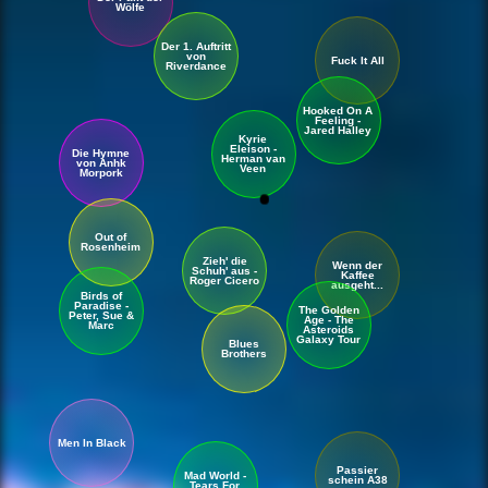
Wölfe
Der 1. Auftritt
von
Fuck It All
Riverdance
Hooked On A
Feeling -
Jared Halley
Kyrie
Eleison -
Die Hymne
Herman van
von Anhk
Veen
Morpork
Out of
Rosenheim
Zieh' die
Wenn der
Schuh' aus -
Kaffee
Roger Cicero
ausgeht...
Birds of
Paradise -
The Golden
Peter, Sue &
Age - The
Marc
Asteroids
Galaxy Tour
Blues
Brothers
Men In Black
Passier
Mad World -
schein A38
Tears For