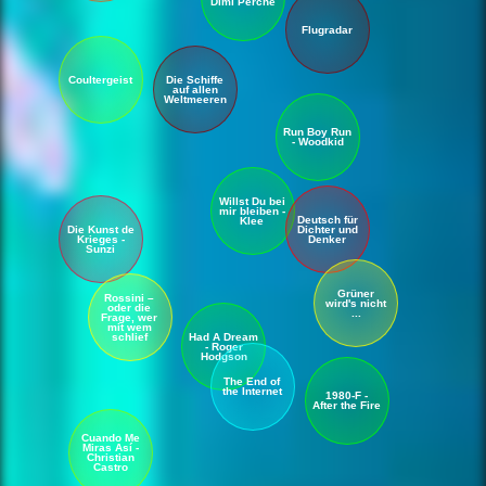
Dimi Perché
Flugradar
Die Schiffe
Coultergeist
auf allen
Weltmeeren
Run Boy Run
- Woodkid
Willst Du bei
mir bleiben -
Deutsch für
Klee
Die Kunst de
Dichter und
Krieges -
Denker
Sunzi
Grüner
Rossini –
wird's nicht
oder die
...
Frage, wer
mit wem
Had A Dream
schlief
- Roger
Hodgson
The End of
the Internet
1980-F -
After the Fire
Cuando Me
Miras Así -
Christian
Castro