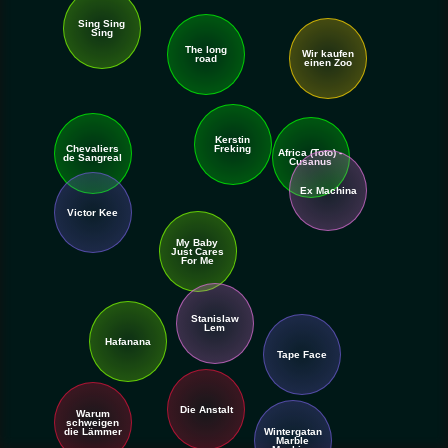
Sing Sing
Sing
The long
Wir kaufen
road
einen Zoo
Kerstin
Chevaliers
Freking
Africa (Toto) -
de Sangreal
Cusanus
Ex Machina
Victor Kee
My Baby
Just Cares
For Me
Stanislaw
Lem
Hafanana
Tape Face
Die Anstalt
Warum
schweigen
Wintergatan
die Lämmer
Marble