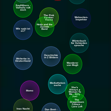
SoulHikers -
Valhalla ruft
mich
The Pink
Webseiten-
Panther
Inspektor
Theme
Hetty and the
Jazzato
Wie spät ist
Band
es?
Wörter
buch
für Gebärden
sprache
Geschichte
in 2 Bildern
Welt
erbe in
Deutschland
Wanderer
von Mogli
Mediatheken
suche
She's
Always a
Momo
Woman To
Me - Billy
Joel
The
Dragonborn
Comes -
Lara Loft
Inas Nacht
Das Boot -