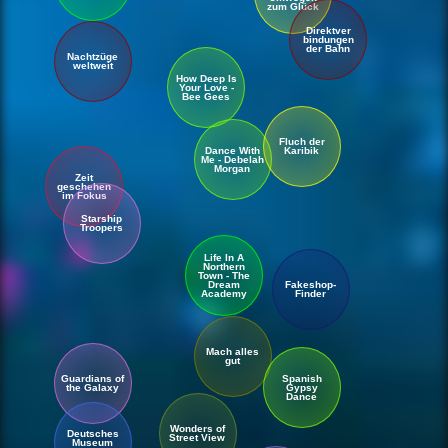
zum Glück
Direkt
ver
bindungen
der Bahn
Nacht
züge
weltweit
How Deep Is
Your Love -
Bee Gees
Fluch der
Karibik
Dance With
Me - Debelah
Morgan
Zeit
geschehen
im Fokus
Starship
Troopers
Life In A
Northern
Town - The
Fakeshop-
Dream
Finder
Academy
Captain
Mach alles
gut
Guardians of
Spanish
the Galaxy
Gypsy
Dance
Wonders of
Deutsches
Street View
Museum