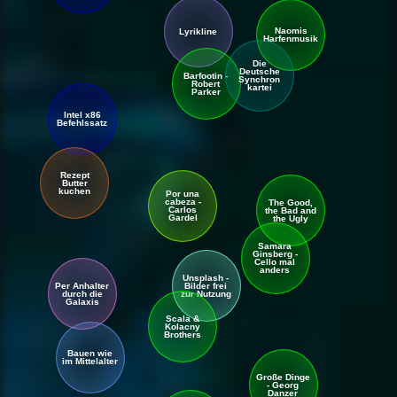
Naomis
Lyrikline
Harfen
musik
Die
Deutsche
Barfootin -
Synchron
Robert
kartei
Parker
Intel x86
Befehlssatz
Rezept
Butter
kuchen
Por una
cabeza -
The Good,
Carlos
the Bad and
Gardel
the Ugly
Samara
Ginsberg -
Cello mal
anders
Unsplash -
Per Anhalter
Bilder frei
durch die
zur Nutzung
Galaxis
No mistakes in
Scala &
a Tango
Kolacny
Brothers
Bauen wie
im Mittelalter
Große Dinge
- Georg
Danzer