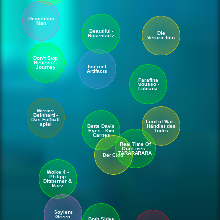
Demolition
Man
Beautiful -
Die
Rosenstolz
Verurteilten
Don’t Stop
Believin’ -
Internet
Journey
Artifacts
Farafina
Mousso -
Lubiana
Werner
Beinhart! -
Das Fußball
Lord of War -
spiel
Bette Davis
Händler des
Eyes - Kim
Todes
Carnes
Real Time Of
Our Lives -
TARARARARA
Der Clou
Wolke 4 -
Philipp
Dittberner &
Marv
Soylent
Green
Both Sides