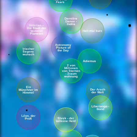
Fears
Dernière
Danse -
Indila
Valerian –
Die Stadt der
tausend
Halt mal kurz
Planeten
Astronomy
Picture of
Irischer
the Day
Segens
wunsch
Adiemus
2 von
Millionen
von Sternen
- 2raum
wohnung
Ein
Der Arsch
Münchner im
der Welt
Himmel
Libertango -
Bond
Léon, der
Shrek - der
Profi
tollküne Held