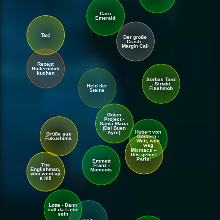
Caro
Emerald
Taxi
Der große
Crash -
Margin Call
Rezept
Buttermilch
kuchen
Sorbas Tanz
- Sirtaki
Held der
Flashmob
Steine
Gotan
Project -
Santa Maria
(Del Buen
Hubert von
Ayre)
Grüße aus
Goisern -
Fukushima
Weit, weit
weg
Micmacs –
Uns gehört
Paris!
Emmett
The
Franz -
Englishman,
Moments
who went up
a hill
Lotte - Dann
soll da Liebe
sein