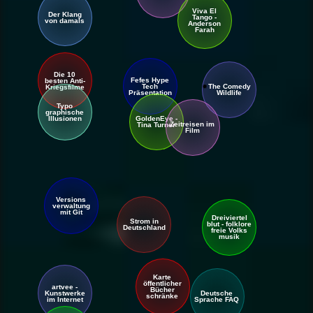
Viva El
Der Klang
Tango -
von damals
Anderson
Farah
Die 10
Fefes Hype
besten Anti-
The Comedy
Tech
Kriegsfilme
Wild
life
Präsentation
Typo
graphische
GoldenEye -
Illusionen
Zeit
reisen im
Tina Turner
Film
Versions
verwaltung
mit Git
Dreiviertel
Strom in
blut - folklore
Deutschland
freie Volks
musik
Karte
öffentlicher
artvee -
Bücher
Deutsche
Kunst
werke
schränke
Sprache FAQ
im Internet