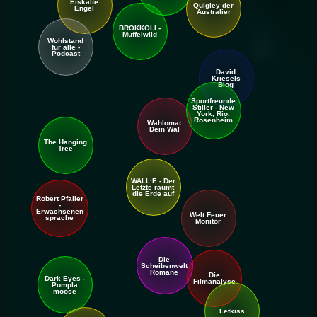
Eiskalte
Quigley der
Engel
Australier
BROKKOLI -
Muffelwild
Wohlstand
für alle -
Podcast
Western
David
Kriesels
Blog
Sport
freunde
Stiller - New
York, Rio,
Rosenheim
Wahlomat
Dein Wal
The Hanging
Tree
WALL·E - Der
Letzte räumt
die Erde auf
Robert Pfaller
-
Erwachsenen
Welt Feuer
sprache
Monitor
Die
Scheibenwelt
Romane
Die
An ihren Taten sollt ihr sie
Dark Eyes -
Filmanalyse
Pompla
erkennen!
moose
Letkiss