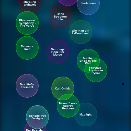
strecken
Techmoan
welt
weit
Bahn
Strecken
Info
Bittersweet
Symphony -
The Verve
Wie man ein
U-Boot baut
Rebecca
Gold
Der junge
Inspektor
Morse
Another
Brick In The
Wall
Fairytale -
Alexander
Rybak
Das fünfte
Element
Call On Me
Moon River -
Audrey
Hepburn
Mapfight
Schöne 404
Designs
Der Pakt der