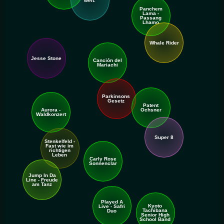
weit.
Panchem
Lama -
Passang
Lhamo
Whale Rider
a hill
Jesse Stone
Canción del
Mariachi
Parkinsons
Gesetz
Patent
Aurora -
Ochsner
Waldkonzert
Super 8
Stenkelfeld -
Fast wie im
richtigen
Leben
Carly Rose
Sonnenclar
Jump In Da
Line - Freude
am Tanz
Played A
Kyoto
Live - Safri
Tachibana
Duo
Senior High
School Band