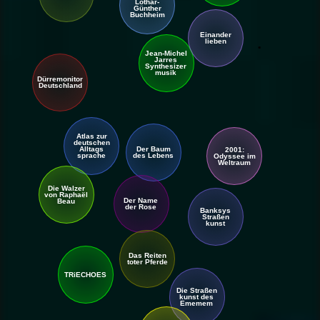
Lothar-
Günther
Buchheim
Einander
lieben
Jean-Michel
Jarres
Synthesizer
musik
Dürre
monitor
Deutschland
Atlas zur
deutschen
Der Baum
All
tags
2001:
des Lebens
sprache
Odyssee im
Weltraum
Die Walzer
von Raphaël
Der Name
Beau
der Rose
Banksys
Straßen
kunst
Das Reiten
toter Pferde
TRiECHOES
Die Straßen
kunst des
Ememem