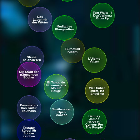
Tom Waits - I
Don't Wanna
Das
Grow Up
Labyrinth
der Wörter
Meditative
Klangwelten
Bürostuhl
rudern
Steine
L'Ultimo
balancieren
Valzer
Die Stadt der
träumenden
Bücher
El Tango de
Roxanne aus
Moulin
Wer früher
Rouge
stirbt, ist
länger tot
Dussmann -
Das Kultur
Smithsonian
kaufhaus
Open
Access
Barclay
James
Harvest -
Concert For
The People
Tastatur
kürzel für
Sonder
zeichen