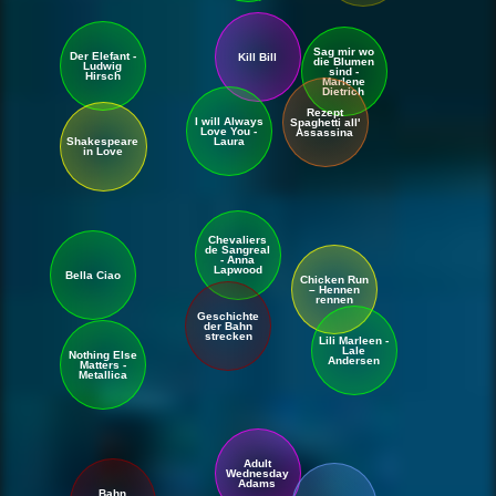
Sag mir wo
Der Elefant -
Kill Bill
die Blumen
Ludwig
sind -
Hirsch
Marlene
Dietrich
Rezept
I will Always
Spaghetti all'
Love You -
Assassina
Shakespeare
Laura
in Love
Chevaliers
de Sangreal
- Anna
Lapwood
Bella Ciao
Chicken Run
– Hennen
rennen
Geschichte
der Bahn
strecken
Lili Marleen -
Lale
Nothing Else
Andersen
Matters -
Metallica
Adult
Wednesday
Adams
Bahn