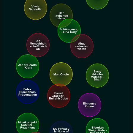
V wie
Vendetta
Der
lachende
Hans
Schön genug
- Lina Maly
Die
Menschheit
Abge
schafft sich
ordneten
ab
watch
Jar of Hearts
- Kiara
Sway
(Mucho
Mon Oncle
Mambo) -
Shaft
Fefes
Blockchain
David
Präsentation
Graeber -
Bullshit Jobs
Ein gutes
Omen
An ihren Taten sollt ihr sie
erkennen!
Musik
projekt
Schiller -
Siberian
Reach out
My Privacy
Sleigh Ride -
is None of
Mia Asano