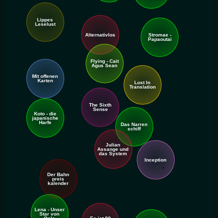
Lippes
Leselust
Stromae -
Alternativlos
Papaoutai
Flying - Cait
Agus Sean
Mit offenen
Karten
Lost In
Translation
The Sixth
Sense
Carolin Kebekus (1)
Koto - die
japanische
Carolin Kebekus (2)
Harfe
Das Narren
Jochen Malmsheimer
schiff
Julian
Assange und
das System
Inception
Der Bahn
preis
kalender
Lena - Unser
Star von