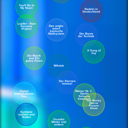
You'll Be In
My Heart
Radeln in
Deutschland
Luzifer - Alan
Das anglo-
Parsons
ameri
Project
kanische
Der Baum
Maß
system
der Technik
A Song of
Joy
Die Musik
aus Ein
gutes Omen
Wikitok
Der Sternen
himmel
Walzer Nr. 2 -
Digital
Dmitri
Independance
Schosta
Day
kowitsch
The Rocky
Horror
Picture
Show
Symbole
suchen und
finden
Vivaldis
Winter mal
anders