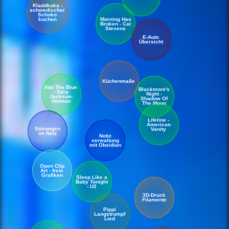
Kladdkaka -
schwedischer
Schoko
kuchen
Morning Has
Broken - Cat
Stevens
E-Auto
Übersicht
Küchen
maße
Into The Blue
Blackmore's
- Sara
Night -
Jackson-
Shadow Of
Holman
The Moon
Lifeline -
American
Störungen
Vanity
im Netz
Notiz
verwaltung
mit Obsidian
Open Clip
Art - freie
Grafiken
Sleep Like a
Baby Tonight
- U2
3D-Druck
Filamente
Pippi
Langstrumpf
Lied