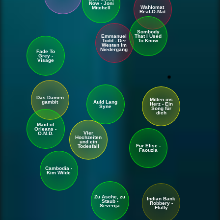
Now - Joni
Wahlomat
Mitchell
Real-O-Mat
Sombody
Emmanuel
That I Used
Todd - Der
To Know
Westen im
Nieder
gang
Fade To
Grey -
Visage
Das Damen
Mitten ins
Auld Lang
gambit
Herz - Ein
Syne
Song für
dich
An ihren Taten sollt ihr sie
erkennen!
Maid of
Orleans -
Vier
O.M.D.
Hochzeiten
und ein
Fur Elise -
Todesfall
Faouzia
Cambodia -
Kim Wilde
Zu Asche, zu
Indian Bank
Staub -
Robbery -
Severija
Fluffy