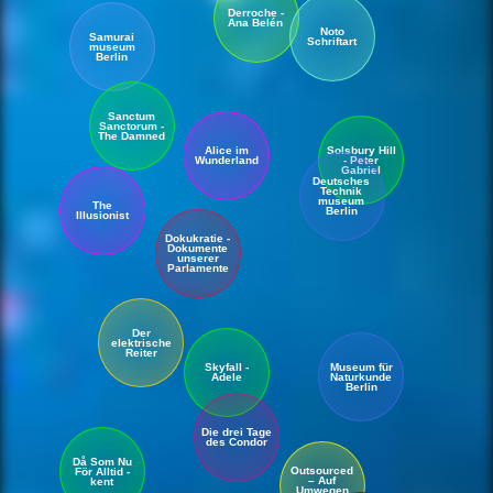
Derroche -
Ana Belén
Noto
Samurai
Schriftart
museum
Berlin
Sanctum
Sanctorum -
The Damned
Alice im
Solsbury Hill
Wunderland
- Peter
Gabriel
Deutsches
Technik
museum
The
Berlin
Illusionist
Dokukratie -
Dokumente
unserer
Parlamente
Der
elektrische
Reiter
Skyfall -
Museum für
Adele
Natur
kunde
Berlin
Die drei Tage
des Condor
Då Som Nu
Outsourced
För Alltid -
– Auf
kent
Umwegen