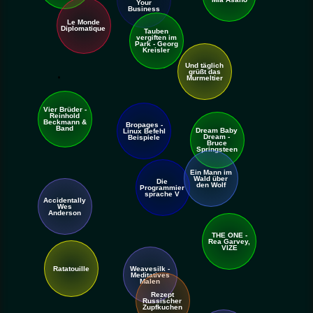
Your
Business
Le Monde
Diplomatique
Tauben
vergiften im
Park - Georg
Kreisler
Und täglich
grüßt das
Murmeltier
Vier Brüder -
Reinhold
Beckmann &
Bropages -
Band
Dream Baby
Linux Befehl
Dream -
Beispiele
Bruce
Springsteen
Ein Mann im
Wald über
Die
den Wolf
Programmier
sprache V
Accidentally
Wes
Anderson
THE ONE -
Rea Garvey,
VIZE
Weavesilk -
Ratatouille
Meditatives
Malen
Rezept
Russischer
Zupfkuchen