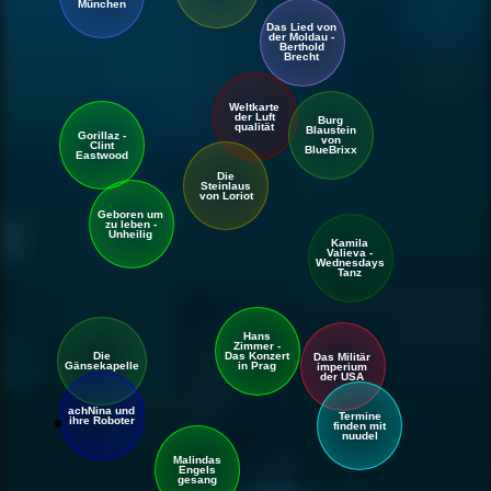
München
Das Lied von
der Moldau -
Berthold
Brecht
Welt
karte
der Luft
Burg
qualität
Blaustein
Gorillaz -
von
Clint
BlueBrixx
Eastwood
Die
Steinlaus
von Loriot
Geboren um
zu leben -
Unheilig
Kamila
Valieva -
Wednesdays
Tanz
Hans
Zimmer -
Die
Das Konzert
Das Militär
Gänsekapelle
in Prag
imperium
der USA
achNina und
Termine
ihre Roboter
finden mit
nuudel
Malindas
Engels
gesang