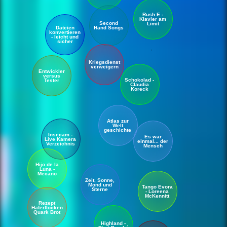
Rush E -
Klavier am
Second
Limit
Dateien
Hand Songs
konvertieren
- leicht und
sicher
Kriegsdienst
verweigern
Entwickler
versus
Schokolad -
Tester
Claudia
Koreck
Atlas zur
Welt
geschichte
Insecam -
Es war
Live Kamera
einmal... der
Verzeichnis
Mensch
Hijo de la
Luna -
Mecano
Zeit, Sonne,
Mond und
Tango Evora
Sterne
- Loreena
McKennitt
Rezept
Haferflocken
Quark Brot
Highland -