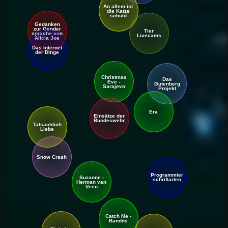
An allem ist
die Katze
schuld
Gedanken
zur Gender
Tier
sprache von
Livecams
Alicia Joe
Das Internet
der Dinge
Christmas
Das
Eve -
Gutenberg
Sarajevo
Projekt
Era
Einsätze der
Bundes
wehr
Tatsächlich
Liebe
Snow Crash
Programmier
Suzanne -
schrift
arten
Herman van
Veen
Catch Me -
Bandits