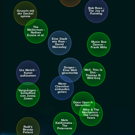
Bob Ross -
Gruseln mit
The Joy of
der Dackel
Painting
spinne
The
Wellerman -
Nathan
Evans et al.
Eine Stadt
wie Rom -
Music Box
David
Dancer -
Macaulay
Frank Mills
Drogen -
Well, This Is
Urs Wehrli -
Eine Welt
Shit -
Kunst
geschichte
Thomas B.
aufräumen
Wild Esq
Wenn
Chemiker
einkaufen
Vargsången -
gehen
Schlaf
lied
von Jonna
Jinton
Once Upon A
December
Mike & The
Mechanics -
The Living
Years
Mele
Kalikimaka -
The
Rudi's
Petersens
Beauty
Palace