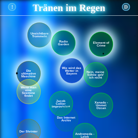
Tränen im Regen
!
D
Unsichtbare
Trommeln
Radio
Element of
Garden
Crime
Wie wird das
Die
Wetter in
Nein, meine
ultimative
Bayern
Söhne geb'
Maschine
ich nicht
Wenn man
eine
Seemine
findet
Jacob
Xanadu -
Collier
Ummet
improvisiert
Ozcan
Das Internet
Archiv
Der Shrinter
Andromeda -
Lelek