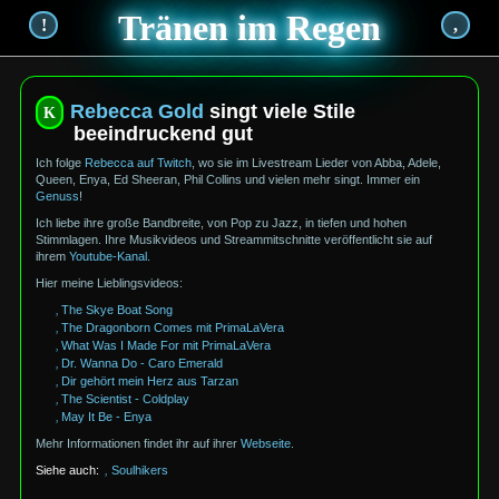
Tränen im Regen
!
,
Rebecca Gold
singt viele Stile
beeindruckend gut
Ich folge
Rebecca auf Twitch
, wo sie im Livestream Lieder von Abba, Adele,
Queen, Enya, Ed Sheeran, Phil Collins und vielen mehr singt. Immer ein
Genuss
!
Ich liebe ihre große Bandbreite, von Pop zu Jazz, in tiefen und hohen
Stimmlagen. Ihre Musik
videos und Stream
mitschnitte veröffentlicht sie auf
ihrem
Youtube-Kanal
.
Hier meine Lieblings
videos:
The Skye Boat Song
The Dragonborn Comes mit PrimaLaVera
What Was I Made For mit PrimaLaVera
Dr. Wanna Do - Caro Emerald
Dir gehört mein Herz aus Tarzan
The Scientist - Coldplay
May It Be - Enya
Mehr Informationen findet ihr auf ihrer
Webseite
.
Soulhikers