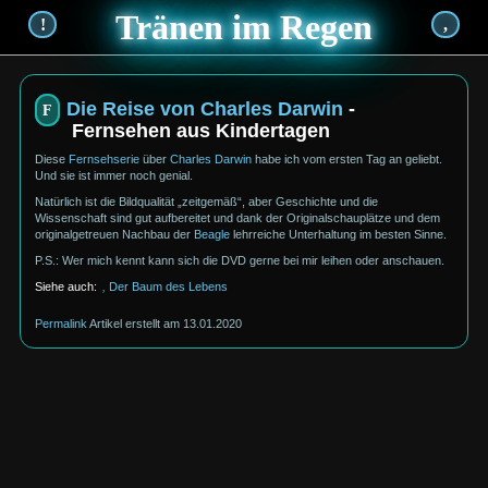
Tränen im Regen
!
,
Die Reise von Charles Darwin
-
Fernsehen aus Kindertagen
Diese
Fernsehserie
über
Charles Darwin
habe ich vom ersten Tag an geliebt.
Und sie ist immer noch genial.
Natürlich ist die Bildqualität
zeitgemäß
, aber Geschichte und die
Wissenschaft sind gut aufbereitet und dank der Original
schau
plätze und dem
original
getreuen Nachbau der
Beagle
lehrreiche Unterhaltung im besten Sinne.
P.S.: Wer mich kennt kann sich die DVD gerne bei mir leihen oder anschauen.
Der Baum des Lebens
Permalink
13.01.2020